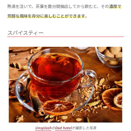
熱湯を注いで、茶葉を数分間抽出してから飲むと、その
濃厚で
芳醇な風味を存分に楽しむことができます
。
スパイスティー
Unsplash
の
Dad hotel
が撮影した写真