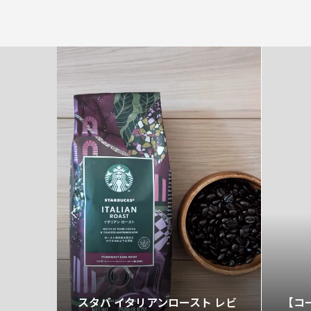

ズンブ
スタバ イタリアンロースト レビ
【コ