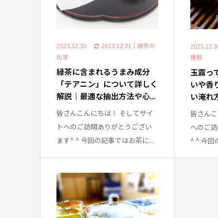
2023.12.31
緑茶の
2023.12.30
2023.12.3
化学
種類
緑茶に含まれるうまみ成分
玉露っ
「テアニン」について詳しく
いや香
解説｜最適な抽出方法や心...
い淹れ方
皆さんこんにちは！ そしてサイ
皆さんこ
トへのご訪問ありがとうござい
へのご訪
ます^ ^ 今回の記事ではお茶に...
^ ^ 今