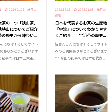
2024.01.08
緑茶の
2024.01.08
緑茶の
1
2023.12.31
産地
大茶の一つ「狭山茶」
日本を代表するお茶の生産地
地狭山についてご紹介
「宇治」についてわかりやす
の歴史から味わい...
くご紹介！｜宇治茶の歴史...
んにちは！そしてサイト
皆さんこんにちは！そしてサイト
問ありがとうございます
へのご訪問ありがとうございます
回の記事では日本三大茶...
^ ^ 今回の記事では日本を代表...