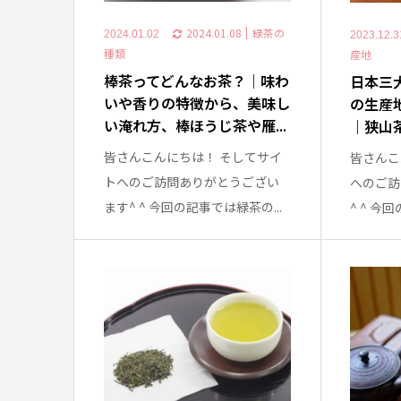
2024.01.08
緑茶の
2024.01.02
2023.12.3
種類
産地
棒茶ってどんなお茶？｜味わ
日本三
いや香りの特徴から、美味し
の生産
い淹れ方、棒ほうじ茶や雁...
｜狭山茶
皆さんこんにちは！ そしてサイ
皆さんこ
トへのご訪問ありがとうござい
へのご訪
ます^ ^ 今回の記事では緑茶の...
^ ^ 今