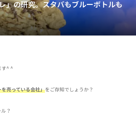
レ」の研究。スタバもブルーボトルも
^ ^
ーを売っている会社」
をご存知でしょうか？
ール？