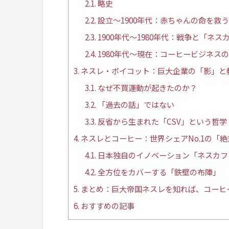
2.1.
略史
2.2.
設立〜1900年代：赤ちゃんの命を救
2.3.
1900年代〜1980年代：戦争と「ネス
2.4.
1980年代〜現在：コーヒービジネス
3.
ネスレ・ボイコット：巨大企業の「影」と
3.1.
なぜ不買運動が起きたのか？
3.2.
「過去の話」ではない
3.3.
反省から生まれた「CSV」という哲学
4.
ネスレとコーヒー：世界シェアNo.1の「
4.1.
日本独自のイノベーション「ネスカフ
4.2.
全方位をカバーする「鉄壁の布陣」
5.
まとめ：巨大帝国ネスレを知れば、コーヒ
6.
おすすめの記事