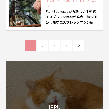
2024.09.01
コーヒーニュ
2024.08.27
ース
Flair Espressoから新しい手動式
エスプレッソ器具が発売｜持ち運
び可能なエスプレッソマシン新...
1
2
3
4

IPPU