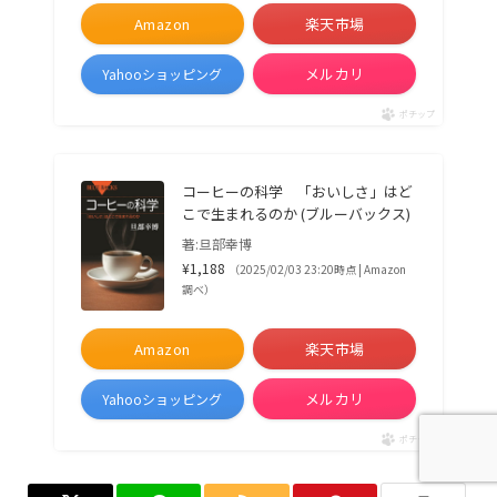
Amazon
楽天市場
メルカリ
Yahooショッピング
ポチップ
コーヒーの科学 「おいしさ」はど
こで生まれるのか (ブルーバックス)
著:旦部幸博
¥1,188
（2025/02/03 23:20時点 | Amazon
調べ）
Amazon
楽天市場
メルカリ
Yahooショッピング
ポチップ