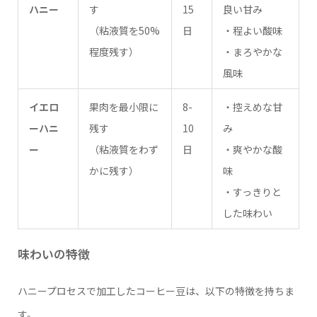
ハニー
す
15
良い甘み
（粘液質を50%
日
・程よい酸味
程度残す）
・まろやかな
風味
イエロ
果肉を最小限に
8-
・控えめな甘
ーハニ
残す
10
み
ー
（粘液質をわず
日
・爽やかな酸
かに残す）
味
・すっきりと
した味わい
味わいの特徴
ハニープロセスで加工したコーヒー豆は、以下の特徴を持ちま
す。