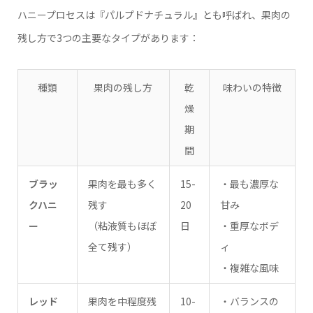
ハニープロセスは『パルプドナチュラル』とも呼ばれ、果肉の
残し方で3つの主要なタイプがあります：
種類
果肉の残し方
乾
味わいの特徴
燥
期
間
ブラッ
果肉を最も多く
15-
・最も濃厚な
クハニ
残す
20
甘み
ー
（粘液質もほぼ
日
・重厚なボデ
全て残す）
ィ
・複雑な風味
レッド
果肉を中程度残
10-
・バランスの