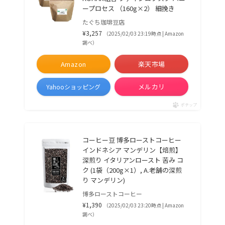
ープロセス （160g×2） 細挽き
たぐち珈琲豆店
¥3,257
（2025/02/03 23:19時点 | Amazon
調べ）
Amazon
楽天市場
メルカリ
Yahooショッピング
ポチップ
コーヒー豆 博多ローストコーヒー
インドネシア マンデリン【焙煎】
深煎り イタリアンロースト 苦み コ
ク (1袋（200g×1）, A.老舗の深煎
り マンデリン)
博多ローストコーヒー
¥1,390
（2025/02/03 23:20時点 | Amazon
調べ）