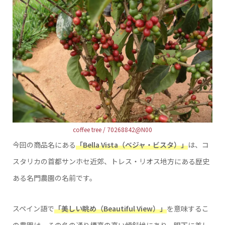
coffee tree / 70268842@N00
今回の商品名にある
「Bella Vista（ベジャ・ビスタ）」
は、コ
スタリカの首都サンホセ近郊、トレス・リオス地方にある歴史
ある名門農園の名前です。
スペイン語で
「美しい眺め（Beautiful View）」
を意味するこ
の農園は、その名の通り標高の高い傾斜地にあり、眼下に美し