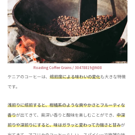
Roasting Coffee Grains / 30478819@N08
ケニアのコーヒーは、
焙煎度による味わいの変化
も大きな特徴
です。
浅煎りに焙煎すると、柑橘系のような爽やかさとフルーティな
香り
が出てきて、奥深い香りと酸味を楽しむことができ、
中深
煎りや深煎りにすると、味はガラッと変わって力強さと甘み
が
出てきて、アフリカのコーヒーらしい、スパイシーで複雑な味