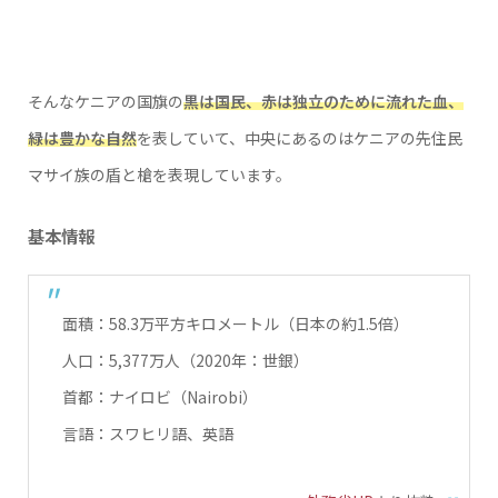
そんなケニアの国旗の
黒は国民、赤は独立のために流れた血、
緑は豊かな自然
を表していて、中央にあるのはケニアの先住民
マサイ族の盾と槍を表現しています。
基本情報
面積：58.3万平方キロメートル（日本の約1.5倍）
人口：5,377万人（2020年：世銀）
首都：ナイロビ（
Nairobi
）
言語：スワヒリ語、英語