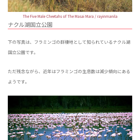
The Five Male Cheetahs of The Masai Mara / rayinmanila
ナクル湖国立公園
下の写真は、フラミンゴの群棲地として知られているナクル湖
国立公園です。
ただ残念ながら、近年はフラミンゴの生息数は減少傾向にある
ようです。